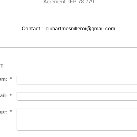
Agrément JEP 78 779
Contact :
clubartmesnilleroi@gmail.com
CT
om:
*
il:
*
ge:
*