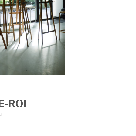
E-ROI
u